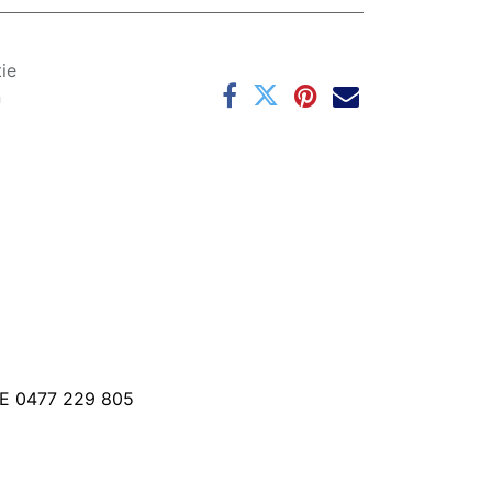
ie
n
E 0477 229 805