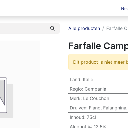
en
Jobs
Ned
Alle producten
Farfalle 
Farfalle Camp
Dit product is niet meer 
Land
:
Italië
Regio
:
Campania
Merk
:
Le Couchon
Druiven
:
Fiano
,
Falanghina
Inhoud
:
75cl
Alcohol %
:
12,5%