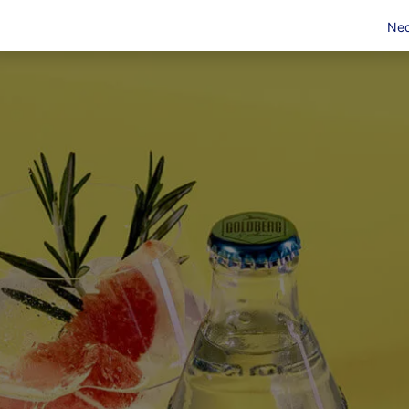
en
Jobs
Ned